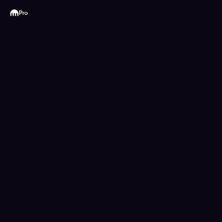
Kraken
Pro