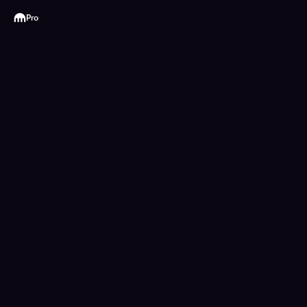
Kraken
Pro