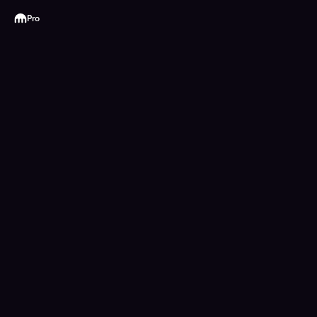
Kraken
Pro