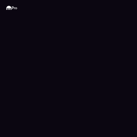
Kraken
Pro