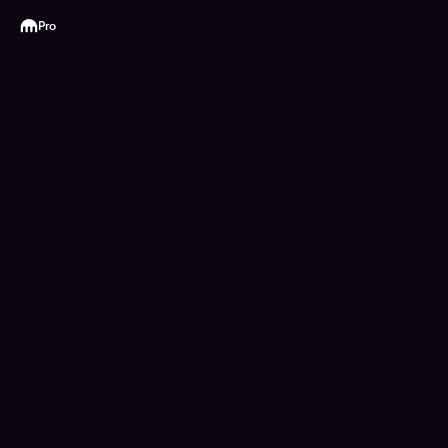
Kraken
Pro