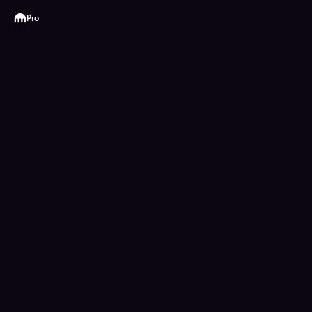
Kraken
Pro