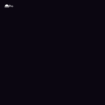
Kraken
Pro