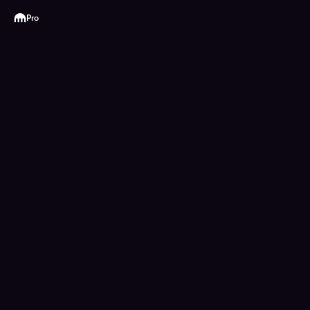
Kraken
Pro