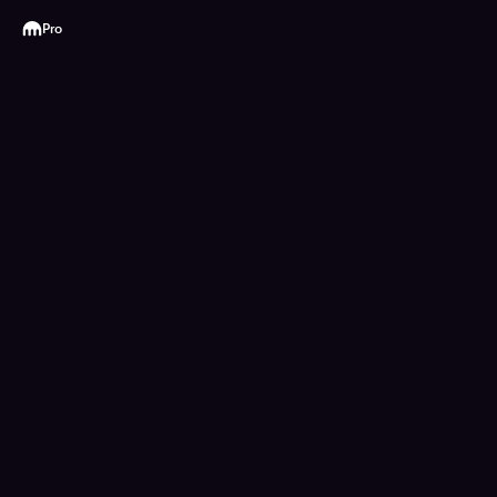
Kraken
Pro