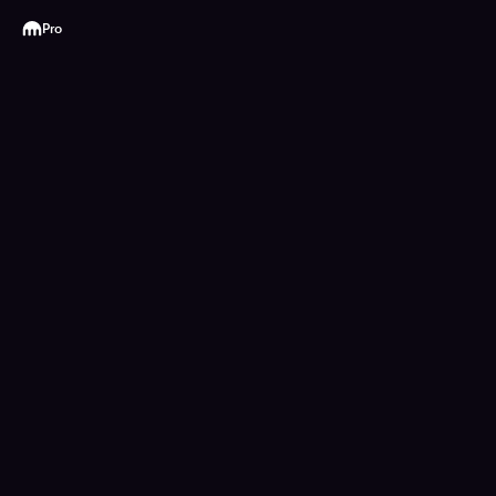
Kraken
Pro