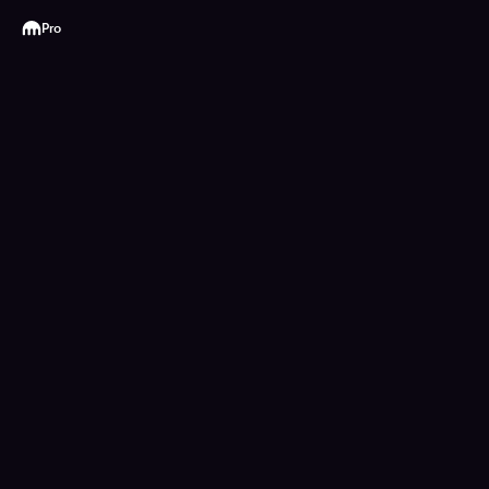
Kraken
Pro