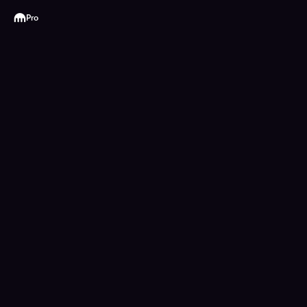
Kraken
Pro