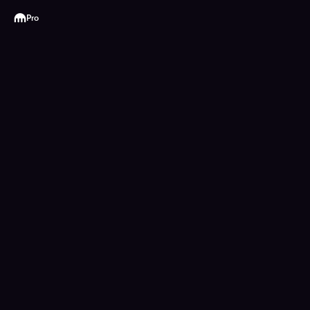
Kraken
Pro