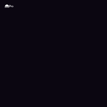
Kraken
Pro