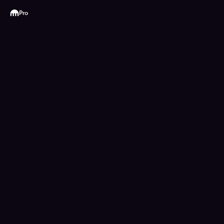
Kraken
Pro