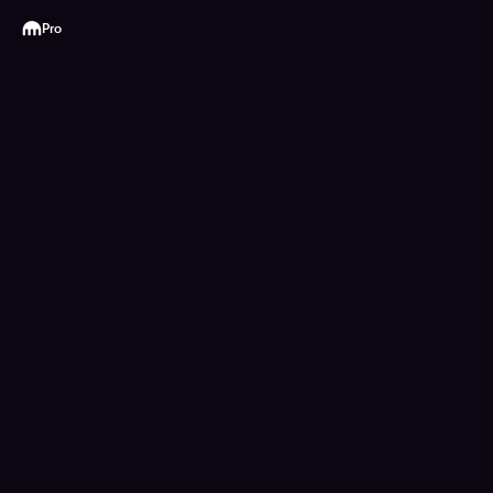
Kraken
Pro