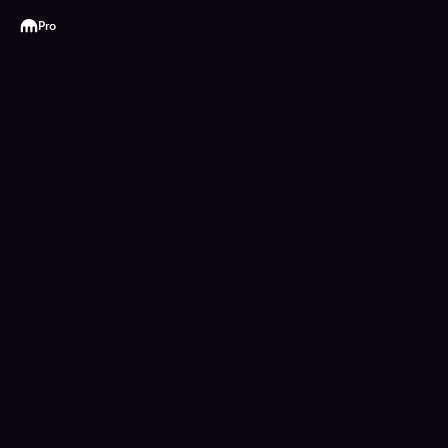
Kraken
Pro