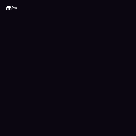
Kraken
Pro