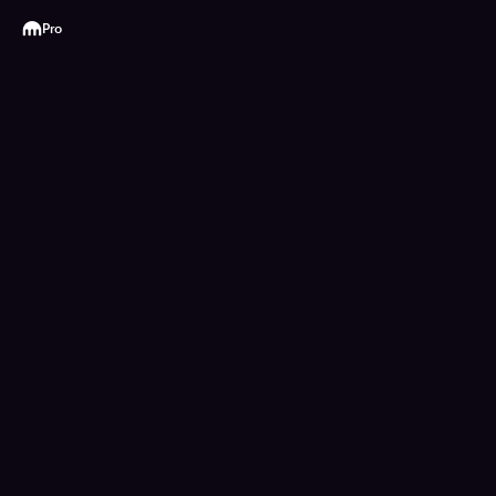
Kraken
Pro