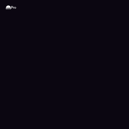
Kraken
Pro