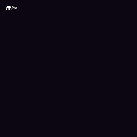
Kraken
Pro