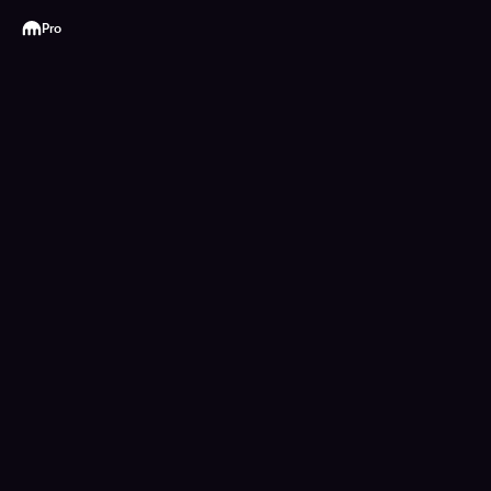
Kraken
Pro