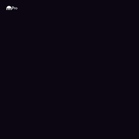
Kraken
Pro