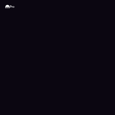
Kraken
Pro