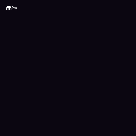
Kraken
Pro