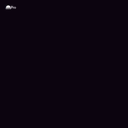
Kraken
Pro