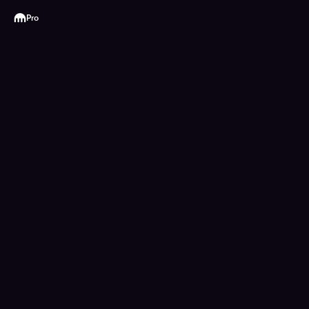
Kraken
Pro