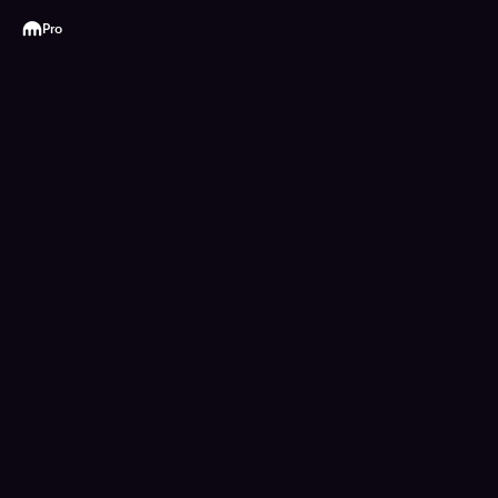
Kraken
Pro