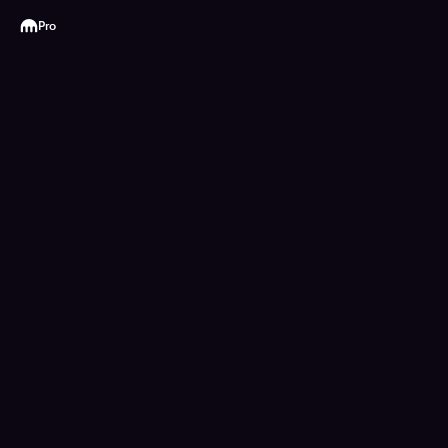
Kraken
Pro