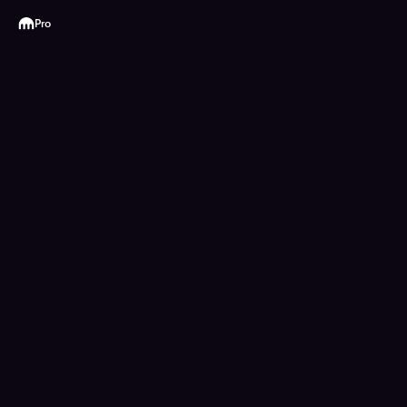
Kraken
Pro