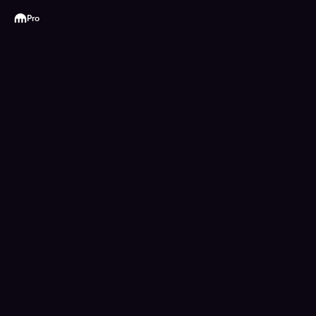
Kraken
Pro