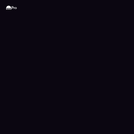
Kraken
Pro