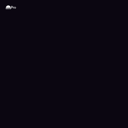
Kraken
Pro