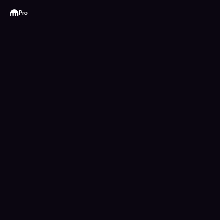
Kraken
Pro