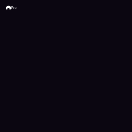
Kraken
Pro