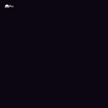
Kraken
Pro