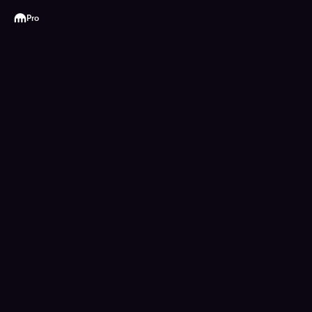
Kraken
Pro