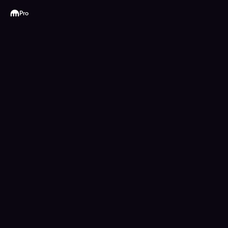
Kraken
Pro