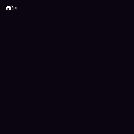
Kraken
Pro