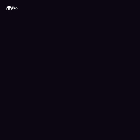
Kraken
Pro