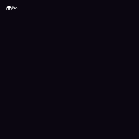
Kraken
Pro