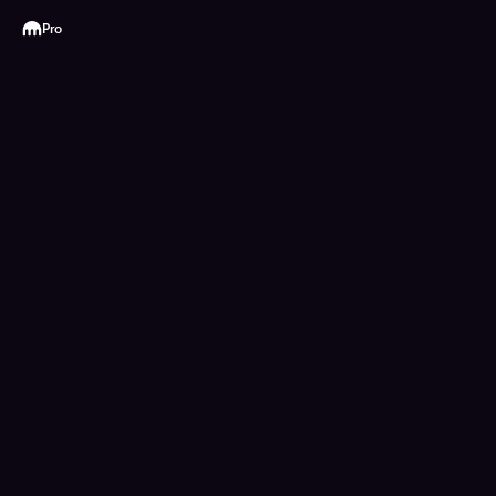
Kraken
Pro