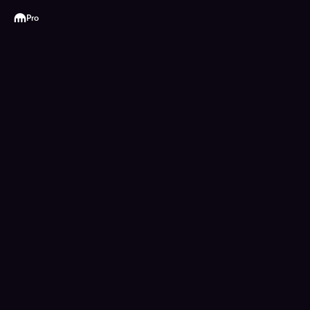
Kraken
Pro