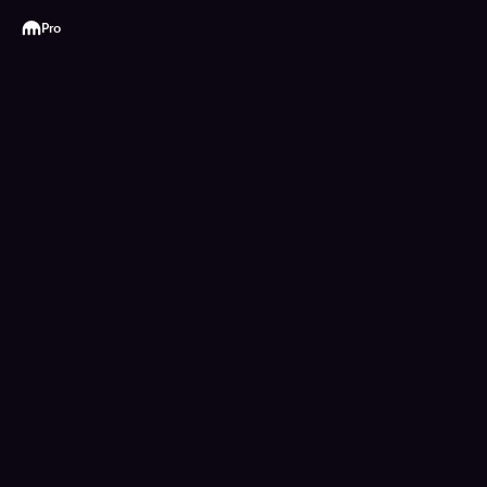
Kraken
Pro