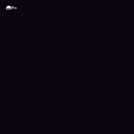
Kraken
Pro