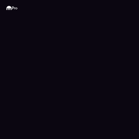
Kraken
Pro