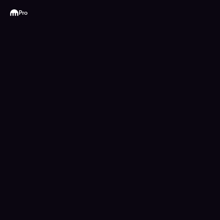
Kraken
Pro