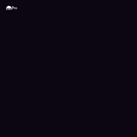
Kraken
Pro