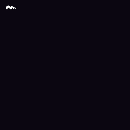
Kraken
Pro