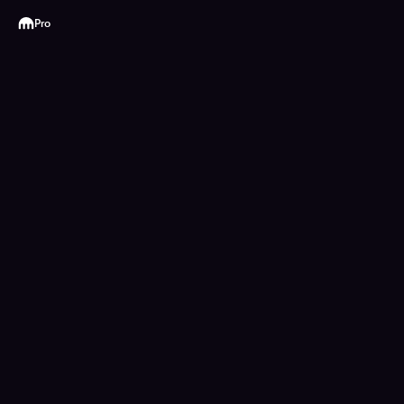
Kraken
Pro